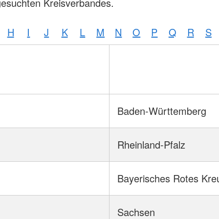
gesuchten Kreisverbandes.
H
I
J
K
L
M
N
O
P
Q
R
S
Baden-Württemberg
Rheinland-Pfalz
Bayerisches Rotes Kre
Sachsen