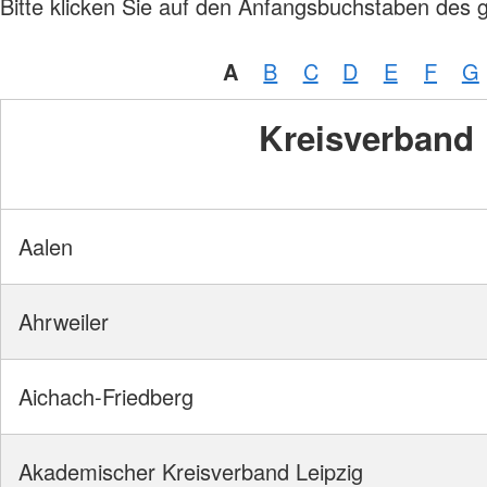
Bitte klicken Sie auf den Anfangsbuchstaben des 
A
B
C
D
E
F
G
Kreisverband
Aalen
Ahrweiler
Aichach-Friedberg
Akademischer Kreisverband Leipzig