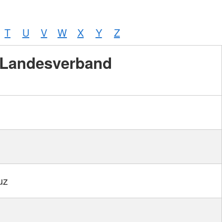
T
U
V
W
X
Y
Z
Landesverband
uz