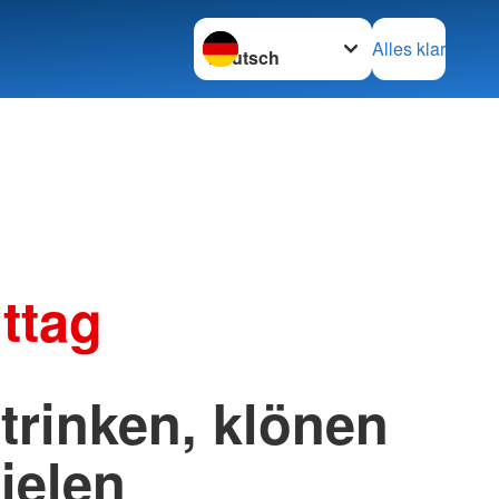
Sprache wechseln zu
Alles klar
ttag
 trinken, klönen
ielen