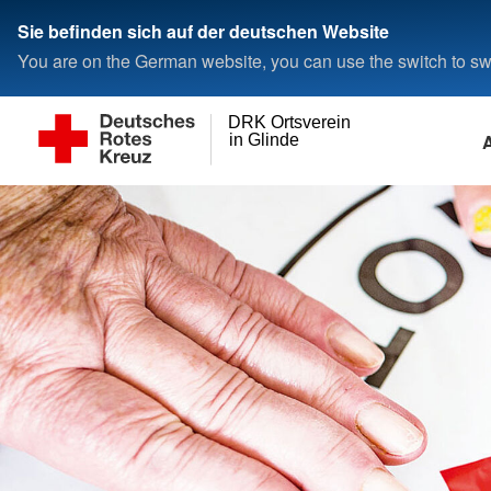
Sie befinden sich auf der deutschen Website
You are on the German website, you can use the switch to swi
DRK Ortsverein
in Glinde
A
Informationen aus dem
Bevölkerungsschutz und
Über uns
Engagement
Selbstverständnis
Aktiv werden
Ortsverein
Rettung
Vorstand
Besuchsfreunde
Leitbild
Ehrenamt
News
Blutspende
Unser Ortsverein
Antrags- und Formula
Grundsätze
Mitgliedschaft - Geldspende
Termine
Sozialer Arbeitskreis
Kurse im Überblick
Club Glinde
Erste Hilfe
SHG - Gesprächsgr
Seniorenkaffee
Existenzsichernde Hilfe
Handarbeitsgruppe
wichtige Telefonnummern
Unterstützergruppe
Kleiderkammer
Tagesfahrten