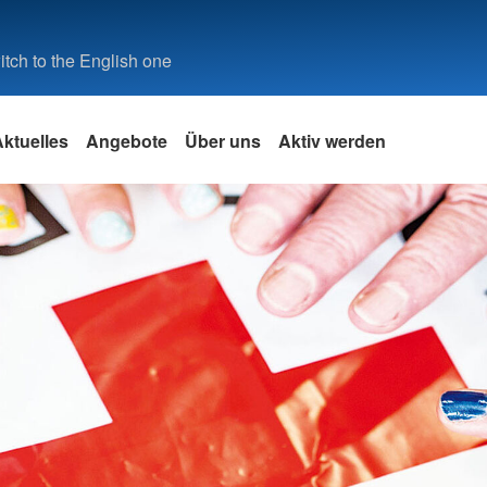
tch to the English one
ktuelles
Angebote
Über uns
Aktiv werden
Spalte 5
Spalte 6
rhilfe
uppe