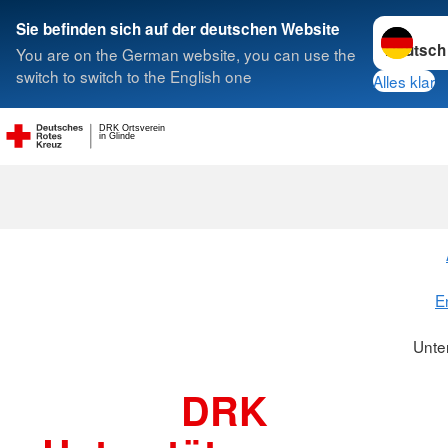
Sprache w
Sie befinden sich auf der deutschen Website
You are on the German website, you can use the
Suche
switch to switch to the English one
Alles klar
DRK Ortsverein
in Glinde
Unterstützer
E
Unte
DRK