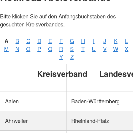
Bitte klicken Sie auf den Anfangsbuchstaben des
gesuchten Kreisverbandes.
A
B
C
D
E
F
G
H
I
J
K
L
M
N
O
P
Q
R
S
T
U
V
W
X
Y
Z
Kreisverband
Landesv
Aalen
Baden-Württemberg
Ahrweiler
Rheinland-Pfalz