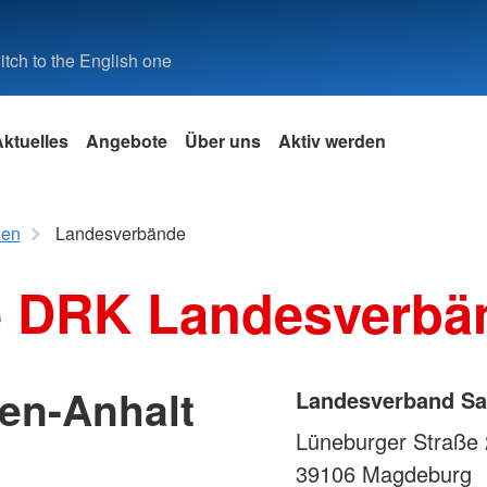
tch to the English one
ktuelles
Angebote
Über uns
Aktiv werden
sen
Landesverbände
Spalte 5
Spalte 6
e DRK Landesverbä
rhilfe
uppe
en-Anhalt
Landesverband Sa
Lüneburger Straße 
39106
Magdeburg