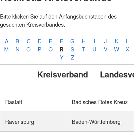
Bitte klicken Sie auf den Anfangsbuchstaben des
gesuchten Kreisverbandes.
A
B
C
D
E
F
G
H
I
J
K
L
M
N
O
P
Q
R
S
T
U
V
W
X
Y
Z
Kreisverband
Landesv
Rastatt
Badisches Rotes Kreuz
Ravensburg
Baden-Württemberg