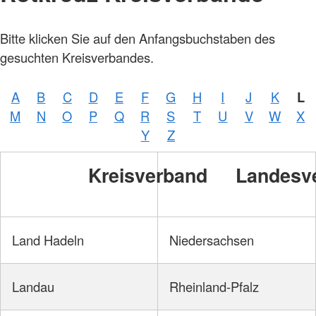
Bitte klicken Sie auf den Anfangsbuchstaben des
gesuchten Kreisverbandes.
A
B
C
D
E
F
G
H
I
J
K
L
M
N
O
P
Q
R
S
T
U
V
W
X
Y
Z
Kreisverband
Landesv
Land Hadeln
Niedersachsen
Landau
Rheinland-Pfalz