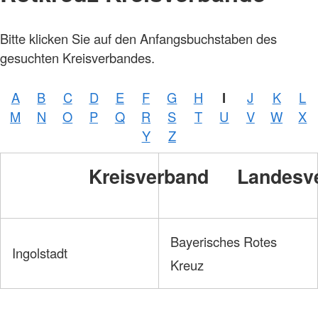
Bitte klicken Sie auf den Anfangsbuchstaben des
gesuchten Kreisverbandes.
A
B
C
D
E
F
G
H
I
J
K
L
M
N
O
P
Q
R
S
T
U
V
W
X
Y
Z
Kreisverband
Landesv
Bayerisches Rotes
Ingolstadt
Kreuz