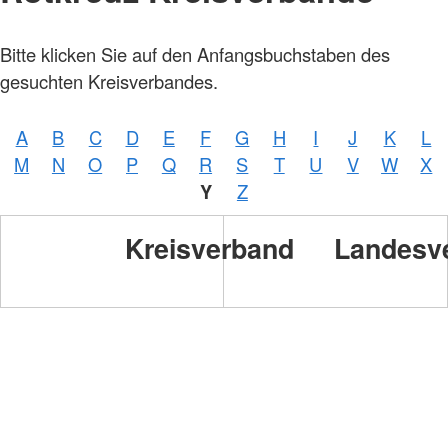
Bitte klicken Sie auf den Anfangsbuchstaben des
gesuchten Kreisverbandes.
A
B
C
D
E
F
G
H
I
J
K
L
M
N
O
P
Q
R
S
T
U
V
W
X
Y
Z
Kreisverband
Landesv