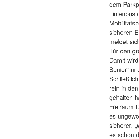
dem Parkpl
Linienbus 
Mobilitäts
sicheren E
meldet sic
Tür den gr
Damit wird
Senior*in
Schließlic
rein in de
gehalten h
Freiraum f
es ungewoh
sicherer. 
es schon de