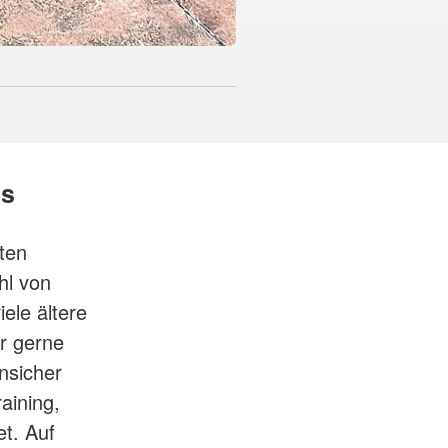
us
ten
hl von
iele ältere
r gerne
nsicher
aining,
t. Auf