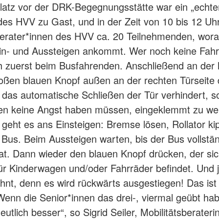
atz vor der DRK-Begegnungsstätte war ein „echte
des HVV zu Gast, und in der Zeit von 10 bis 12 Uh
berater*innen des HVV ca. 20 Teilnehmenden, wora
in- und Aussteigen ankommt. Wer noch keine Fahr
h zuerst beim Busfahrenden. Anschließend an der 
oßen blauen Knopf außen an der rechten Türseite 
 das automatische Schließen der Tür verhindert, s
nen keine Angst haben müssen, eingeklemmt zu we
h geht es ans Einsteigen: Bremse lösen, Rollator k
n Bus. Beim Aussteigen warten, bis der Bus vollstä
at. Dann wieder den blauen Knopf drücken, der si
ür Kinderwagen und/oder Fahrräder befindet. Und j
nt, denn es wird rückwärts ausgestiegen! Das ist
„Wenn die Senior*innen das drei-, viermal geübt ha
utlich besser“, so Sigrid Seiler, Mobilitätsberater