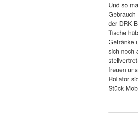
Und so ma
Gebrauch u
der DRK-Be
Tische hü
Getränke u
sich noch 
stellvertr
freuen uns
Rollator s
Stück Mobi