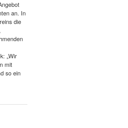
Angebot
ten an. In
eins die
,
nehmenden
k: „Wir
n mit
nd so ein