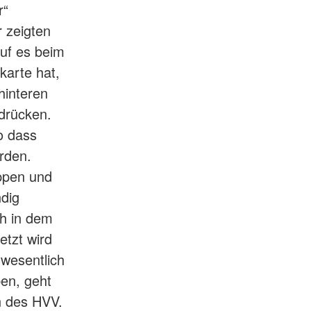
r“
r zeigten
uf es beim
karte hat,
hinteren
drücken.
o dass
rden.
ippen und
ndig
ch in dem
etzt wird
 wesentlich
ben, geht
in des HVV.