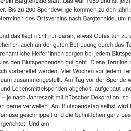
rein Bargteheide statt. Das war 1959 und ist jetzt
er. Bis zu 200 Spendewillige kommen zu den jährlic
terminen des Ortsvereins nach Bargteheide, um m
n
 Und das liegt nicht nur daran, etwas Gutes tun zu 
cherlich auch an der guten Betreuung durch das 
renamtliche Helfer*innen sorgen bei jedem Blutsp
s es den Blutspendenden gut geht. Diese Termine
isch vorbereitet werden. Vier Wochen vor jedem Te
rteam zusammengestellt. Am Tag vor der Spende w
 und Lebensmittelspenden abgeholt, aufgebaut un
 – je nach Jahreszeit mit hübscher Dekoration, so 
 gerne verweilen. Am Blutspendetag selbst wird 
emüse geschnippelt und die Schnittchen ganz be
hergerichtet. Und am