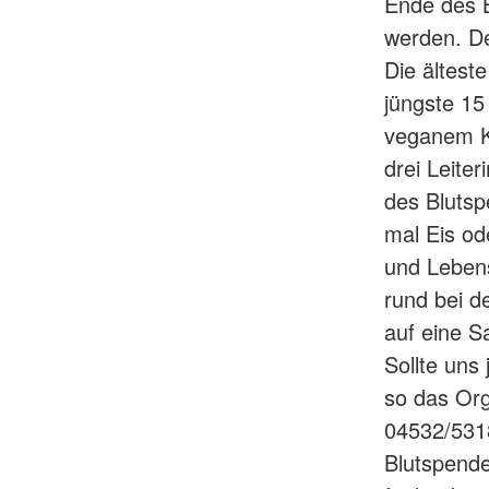
Ende des B
werden. De
Die älteste
jüngste 15
veganem Ku
drei Leite
des Blutsp
mal Eis od
und Lebens
rund bei d
auf eine S
Sollte uns
so das Org
04532/5318
Blutspende