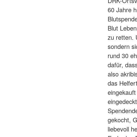
DRK-Ortsve
60 Jahre h
Blutspende
Blut Lebe
zu retten.
sondern si
rund 30 eh
dafür, das
also akrib
das Helfe
eingekauft
eingedeckt
Spendenden
gekocht, G
liebevoll 