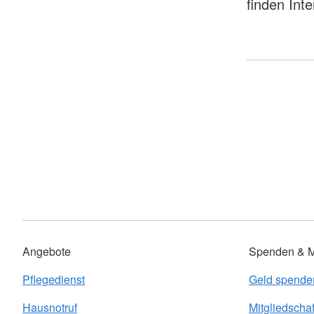
finden Int
Angebote
Spenden & Mi
Pflegedienst
Geld spende
Hausnotruf
Mitgliedschaf