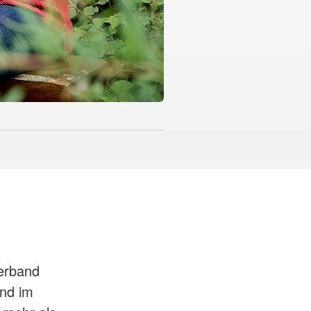
verband
and im