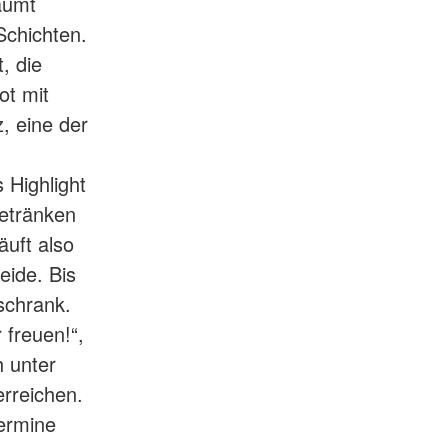
äumt
Schichten.
, die
ot mit
, eine der
 Highlight
Getränken
äuft also
eide. Bis
schrank.
 freuen!“,
h unter
erreichen.
ermine