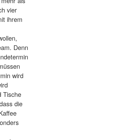
 mehr als
h vier
it ihrem
wollen,
Team. Denn
endetermin
 müssen
rmin wird
ird
d Tische
dass die
Kaffee
sonders