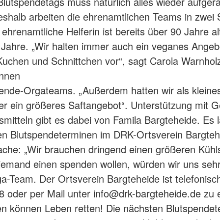
lutspendetags muss natürlich alles wieder aufger
shalb arbeiten die ehrenamtlichen Teams in zwei 
 ehrenamtliche Helferin ist bereits über 90 Jahre alt
 Jahre. „Wir halten immer auch ein veganes Angeb
chen und Schnittchen vor“, sagt Carola Warnholz
rinnen
ende-Orgateams. „Außerdem hatten wir als kleines
er ein größeres Saftangebot“. Unterstützung mit 
mitteln gibt es dabei von Famila Bargteheide. Es l
en Blutspendeterminen im DRK-Ortsverein Bargteh
ache: „Wir brauchen dringend einen größeren Kühl
 jemand einen spenden wollen, würden wir uns sehr
a-Team. Der Ortsverein Bargteheide ist telefonisc
 oder per Mail unter info@drk-bargteheide.de zu 
n können Leben retten! Die nächsten Blutspendet